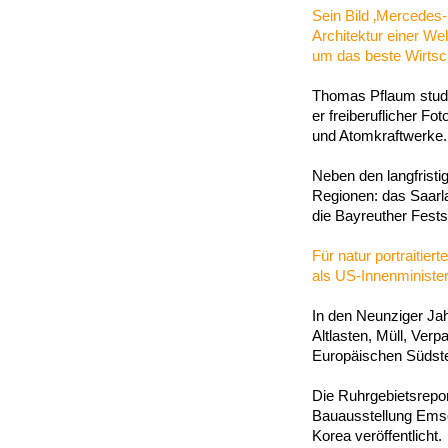
Sein Bild ‚Mercedes
Architektur einer We
um das beste Wirtsch
Thomas Pflaum studi
er freiberuflicher Fo
und Atomkraftwerke.
Neben den langfristi
Regionen: das Saarla
die Bayreuther Festsp
Für natur portraitie
als US-Innenminister
In den Neunziger Ja
Altlasten, Müll, Ver
Europäischen Südst
Die Ruhrgebietsrepor
Bauausstellung Emsch
Korea veröffentlicht.