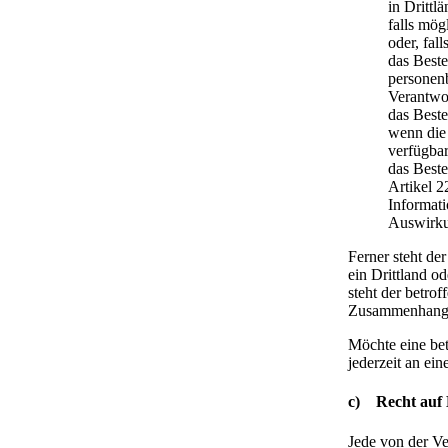
in Drittl
falls mög
oder, fal
das Beste
personen
Verantwor
das Beste
wenn die
verfügbar
das Beste
Artikel 
Informati
Auswirkun
Ferner steht de
ein Drittland od
steht der betro
Zusammenhang m
Möchte eine bet
jederzeit an ei
c) Recht auf 
Jede von der V