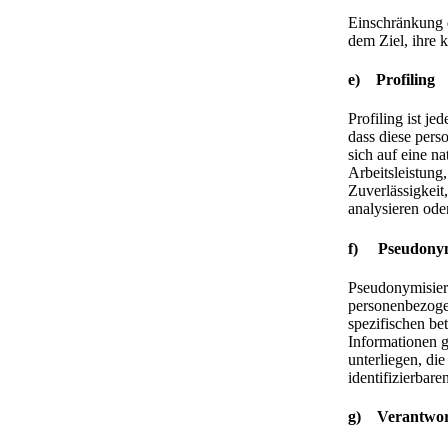
Einschränkung d
dem Ziel, ihre 
e) Profiling
Profiling ist je
dass diese per
sich auf eine n
Arbeitsleistung,
Zuverlässigkeit
analysieren ode
f) Pseudonym
Pseudonymisieru
personenbezoge
spezifischen be
Informationen 
unterliegen, di
identifizierbar
g) Verantwort