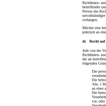
Richtlinien- un
betreffender un
Person das Rech
unvollständige
verlangen.
Möchte eine bet
jederzeit an ei
d) Recht auf 
Jede von der V
Richtlinien- un
die sie betreff
folgenden Gründe
Die pers
verarbeit
Die betro
Abs. 1 B
an einer 
Die betr
Verarbeit
vor, ode
Verarbeit